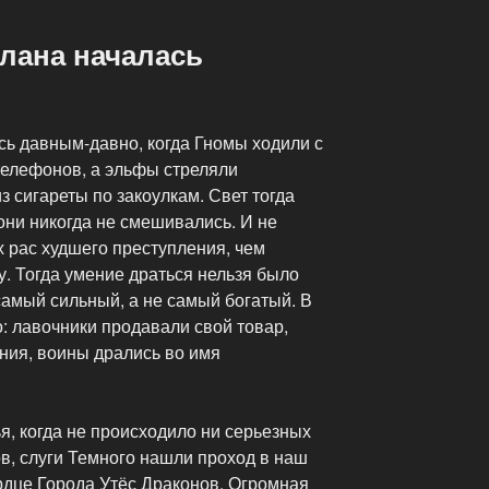
лана началась
сь давным-давно, когда Гномы ходили с
елефонов, а эльфы стреляли
из сигареты по закоулкам. Свет тогда
 они никогда не смешивались. И не
 рас худшего преступления, чем
у. Тогда умение драться нельзя было
 самый сильный, а не самый богатый. В
: лавочники продавали свой товар,
ния, воины дрались во имя
, когда не происходило ни серьезных
в, слуги Темного нашли проход в наш
ердце Города Утёс Драконов. Огромная