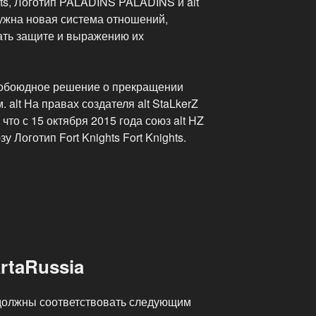
ghts, Логотип PALADINS PALADINS и alt
нужна новая система отношений,
вать защите и выражению их
о обоюдное решение о прекращении
 alt На правах создателя alt StaLkerZ
то с 15 октября 2015 года союз alt HZ
 Логотип Fort Knights Fort Knights.
rtaRussia
 должны соответствовать следующим