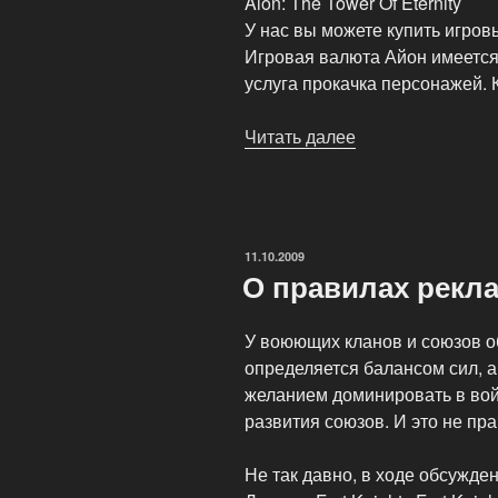
Aion: The Tower Of Eternity
У нас вы можете купить игров
Игровая валюта Айон имеется 
услуга прокачка персонажей. 
Читать далее
«Покупка
и
продажа
игровой
валюты
ОПУБЛИКОВАНО
11.10.2009
популярных
О правилах рекл
MmoRpg!»
У воюющих кланов и союзов 
определяется балансом сил, а
желанием доминировать в вой
развития союзов. И это не пр
Не так давно, в ходе обсужд