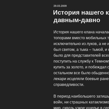
ОПУБЛИКОВАНО
29.03.2009
История нашего к
давным-давно
История нашего клана начала
топорами вместо мобильных т
исключительно из луков, а не 
был светом, а тьма – тьмой, и
было для представителей всех
поступить на службу к Темном
купить за золото, и побеждал
остальном все было обыденно
лекари исцеляли боевые ране
справедливости.
В период наибольшего затишья
войн, ни страшных катаклизмо
мир, сквозь узкое ущелье в с