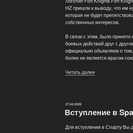
Логотип Fort Knights Fort Kni
HZ пришли к выводу, что им 
которая не будет препятство
собственных интересов.
В связи с этим, было принят
боевых действий друг с другом.
официально объявляем о том, ч
более не является врагом союзу
Читать далее
«О
правилах
рекламы
клан-
сайтов»
ОПУБЛИКОВАНО
27.04.2009
Вступление в Spa
Для вступления в Спарту Вы