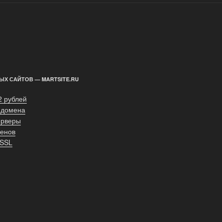
ЫХ САЙТОВ — MARTSITE.RU
2 рублей
 домена
ерверы
енов
 SSL