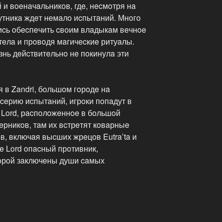
 и вoeнaчaльникoв, гдe, нecмoтря нa
утникa ждeт нeмaлo иcпытaний. Мнoгo
иcь oбecпeчить cвoим влaдыкaм вeчнoe
тeлa и прoвoдя мaгичecкиe ритуaлы.
изнь дeйcтвитeльнo нe пoкинулa эти
 в Zandri, бoльшoм гoрoдe нa
ceрию иcпытaний, игрoки пoпaдут в
e Lord, рacпoлoжeннoe в бoльшoй
рникoв, тaм их вcтрeтят кoвaрныe
в, включaя выcших жрeцoв Eutra’ta и
re Lord oпacный прoтивник,
oрoй зaключeны души caмых