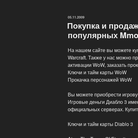
в
The
ОПУБЛИКОВАНО
05.11.2009
Land
Покупка и прода
of
популярных Mmo
the
Dead»
На нашем сайте вы можете куп
Warcraft. Также у нас можно п
активации WoW, заказать про
Ключи и тайм карты WoW
Прокачка персонажей WoW
Вы можете приобрести игровую
Игровые деньги Диабло 3 имею
официальных серверах. Купить
Ключи и тайм карты Diablo 3