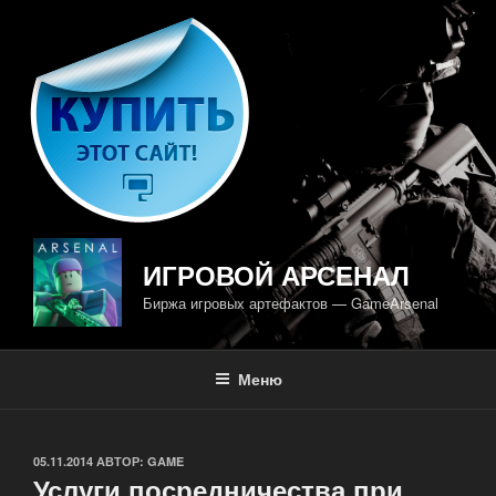
Перейти
к
содержимому
ИГРОВОЙ АРСЕНАЛ
Биржа игровых артефактов — GameArsenal
Меню
ОПУБЛИКОВАНО
05.11.2014
АВТОР:
GAME
Услуги посредничества при