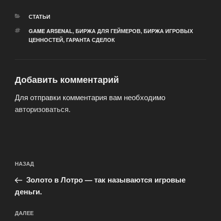
РУБРИКИ
СТАТЬИ
МЕТКИ
GAME ARSENAL
,
БИРЖА ДЛЯ ГЕЙМЕРОВ
,
БИРЖА ИГРОВЫХ
ЦЕННОСТЕЙ
,
ГАРАНТА СДЕЛОК
Добавить комментарий
Для отправки комментария вам необходимо
авторизоваться
.
Навигация
Предыдущая
НАЗАД
по
запись:
записям
Золото в Лотро — так называются игровые
деньги.
Следующая
ДАЛЕЕ