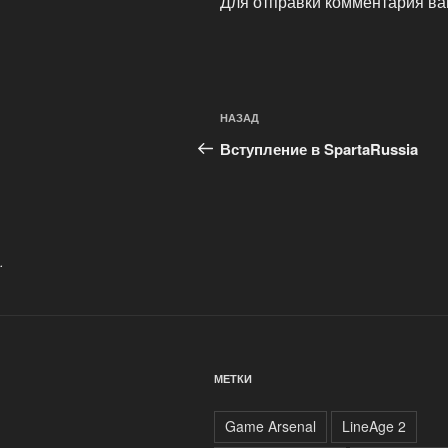
Для отправки комментария в
Навигация
Предыдущая
НАЗАД
по
запись:
Вступление в SpartaRussia
записям
.
МЕТКИ
Game Arsenal
LineAge 2