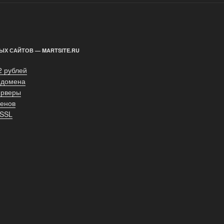
ЫХ САЙТОВ — MARTSITE.RU
2 рублей
 домена
ерверы
енов
 SSL