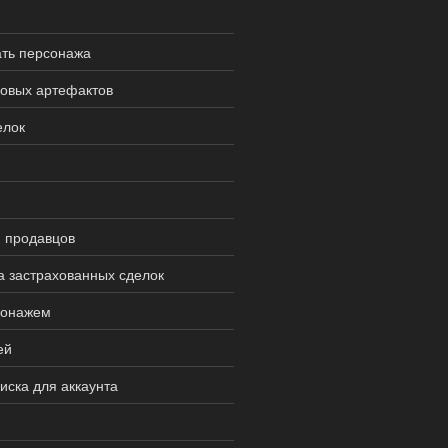
ать персонажа
ровых артефактов
елок
и продавцов
а застрахованных сделок
сонажем
ей
иска для аккаунта