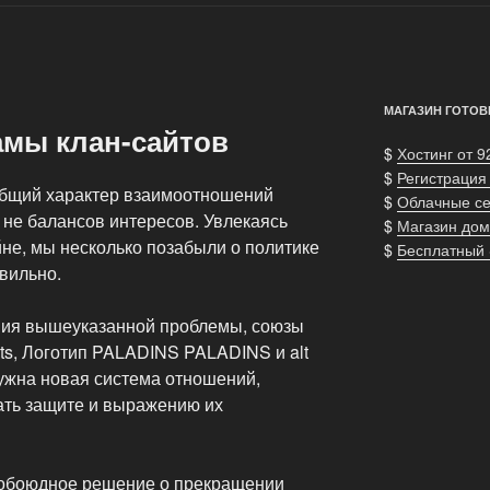
МАГАЗИН ГОТОВ
амы клан-сайтов
$
Хостинг от 9
$
Регистрация
общий характер взаимоотношений
$
Облачные с
 не балансов интересов. Увлекаясь
$
Магазин дом
не, мы несколько позабыли о политике
$
Бесплатный
авильно.
ения вышеуказанной проблемы, союзы
ghts, Логотип PALADINS PALADINS и alt
нужна новая система отношений,
вать защите и выражению их
о обоюдное решение о прекращении