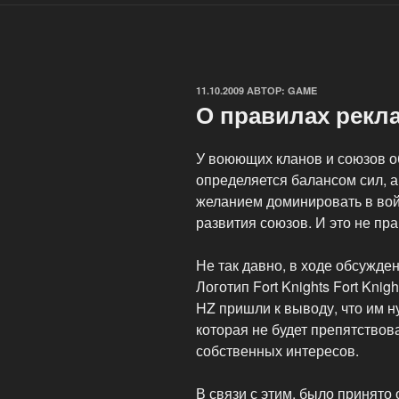
ОПУБЛИКОВАНО
11.10.2009
АВТОР:
GAME
О правилах рекл
У воюющих кланов и союзов 
определяется балансом сил, а
желанием доминировать в вой
развития союзов. И это не пр
Не так давно, в ходе обсужд
Логотип Fort Knights Fort Kni
HZ пришли к выводу, что им 
которая не будет препятство
собственных интересов.
В связи с этим, было принят