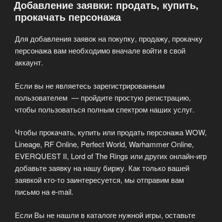
Добавление заявки: продать, купить,
прокачать персонажа
Для добавления заявок на покупку, продажу, прокачку
персонажа вам необходимо вначале войти в свой
аккаунт.
Если вы не являетесь зарегистрированным
пользователем — пройдите простую регистрацию,
чтобы пользоваться полным спектром наших услуг.
Чтобы прокачать, купить или продать персонажа WOW,
Lineage, RF Online, Perfect World, Warhammer Online,
EVERQUEST II, Lord of The Rings или других онлайн-игр
добавьте заявку на нашу биржу. Как только вашей
заявкой кто-то заинтересуется, мы отправим вам
письмо на e-mail.
Если Вы не нашли в каталоге нужной игры, оставьте