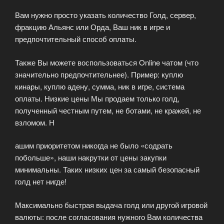
без
Вам нужно просто указать количество Голд, сервер,
риска
фракцию Альянс или Орда, Ваш ник в игре и
для
предпочтительный способ оплаты.
аккаунта»
Также Вы можете воспользоваться Online чатом (что
значительно предпочтительнее). Пример: куплю
кинары, куплю адену, сумма, ник в игре, система
оплаты. Низкие цены Мы продаем только голд,
полученный честным путем, не ботами, не кражей, не
взломом. Н
ашим приоритетом никогда не было «содрать
побольше», наши накрутки от цены закупки
минимальны. Таких низких цен за самый безопасный
голд нет нигде!
Максимально быстрая выдача голд или другой игровой
валюты: после согласования нужного Вам количества