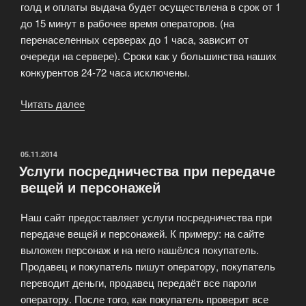
голд и оплаты выдача будет осуществлена в срок от 1
до 15 минут в рабочее время операторов. (на
перенаселенных серверах до 1 часа, зависит от
очереди на сервере). Сроки как у большинства наших
конкурентов 24-72 часа исключены.
Читать далее
«Максимально
быстрая
выдача
голд
ОПУБЛИКОВАНО
05.11.2014
Услуги посредничества при передаче
или
вещей и персонажей
другой
игровой
Наш сайт предоставляет услуги посредничества при
валюты!»
передаче вещей и персонажей. К примеру: на сайте
выложен персонаж и на него нашёлся покупатель.
Продавец и покупатель пишут оператору, покупатель
переводит деньги, продавец передаёт все пароли
оператору. После того, как покупатель проверит все