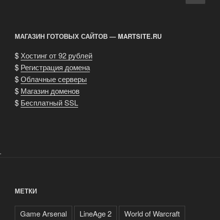
по
стра
персонажей»
записям
МАГАЗИН ГОТОВЫХ САЙТОВ — MARTSITE.RU
$
Хостинг от 92 рублей
$
Регистрация домена
$
Облачные серверы
$
Магазин доменов
$
Бесплатный SSL
.
МЕТКИ
Game Arsenal
LineAge 2
World of Warcraft