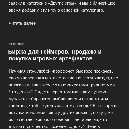
заявку в категорию «Другие игры», и мы в ближайшее
время добавим эту игру в основной каталог игр.
Читать далее
«Добавление
заявки:
продать,
купить,
ОПУБЛИКОВАНО
21.03.2020
Биржа для Геймеров. Продажа и
прокачать
покупка игровых артефактов
персонажа»
Начиная игру, любой игрок хочет быстрее прокачать
своего персонажа и это естественно. Но зачастую, все
игроки сталкиваются с экономическими трудностями.
Что делать? Сидеть перед компьютером сутками,
мучаясь собиранием, выбиванием и накоплением
капитала, чтобы купить желаемую вещь? Есть вариант
покупки желаемой вещи у других игроков, но тут, же
остро встает вопрос о доверии. Где гарантии, что
другой игрок честно проведет сделку? Ведь в