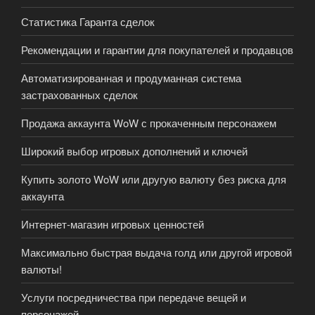
Статистика Гаранта сделок
Рекомендации и гарантии для покупателей и продавцов
Автоматизированная и продуманная система
застрахованных сделок
Продажа аккаунта WoW с прокаченным персонажем
Широкий выбор игровых дополнений и ключей
Купить золото WoW или другую валюту без риска для
аккаунта
Интернет-магазин игровых ценностей
Максимально быстрая выдача голд или другой игровой
валюты!
Услуги посредничества при передаче вещей и
персонажей