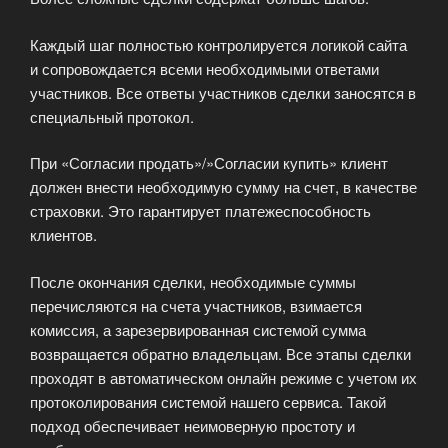
Каждый шаг полностью контролируется логикой сайта
и сопровождается всеми необходимыми ответами
участников. Все ответы участников сделки заносятся в
специальный протокол.
При «Согласии продать»/»Согласии купить» клиент
должен внести необходимую сумму на счет, в качестве
страховки. Это гарантирует платежеспособность
клиентов.
После окончания сделки, необходимые суммы
перечисляются на счета участников, взимается
комиссия, а зарезервированная системой сумма
возвращается обратно владельцам. Все этапы сделки
проходят в автоматическом онлайн режиме с учетом их
протоколирования системой нашего сервиса. Такой
подход обеспечивает неимоверную простоту и