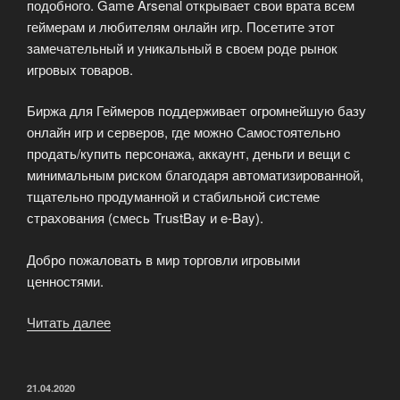
подобного. Game Arsenal открывает свои врата всем
геймерам и любителям онлайн игр. Посетите этот
замечательный и уникальный в своем роде рынок
игровых товаров.
Биржа для Геймеров поддерживает огромнейшую базу
онлайн игр и серверов, где можно Самостоятельно
продать/купить персонажа, аккаунт, деньги и вещи с
минимальным риском благодаря автоматизированной,
тщательно продуманной и стабильной системе
страхования (смесь TrustBay и e-Bay).
Добро пожаловать в мир торговли игровыми
ценностями.
Читать далее
«Автоматизированная
Биржа
для
Геймеров»
ОПУБЛИКОВАНО
21.04.2020