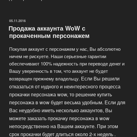
ОПУБЛИКОВАНО
05.11.2016
Продажа аккаунта WoW с
прокаченным персонажем
Покупая аккаунт с персонажем у нас, Вы абсолютно
ничем не рискуете. Наши серьезные гарантии
обеспечивают 100% надежность при переводе денег и
Вашу уверенность в том, что аккаунт не будет
Если Вы решили
возвращен прежнему владельцу.
отказаться от нудного и неинтересного процесса
прокачки персонажа wow, то решение купить
персонажа в wow будет весьма удобным. Если для
Вас неудобно иметь несколько аккаунтов, Вы
можете заказать прокачку персонажа в wow
непосредственно на Вашем аккаунте. При этом
срок прокачки будет длиться около 2-х недель .