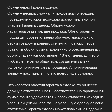
Обмен через Гаранта сделок.
Обмен – весьма сложная и трудоемкая операция,
проведение которой возможно исключительно при
участии Гаранта сделок. Обмен можно
характеризовать как две продажи. Обе стороны –
продавцы, соответственно оба участника рискуют
своим товаром в равных степенях. Поэтому чтобы
уравнять обоих, сумма гарантийного обеспечения для
обоих участников составляет 13% от цены. Для того,
чтобы легче было общаться, создатель заявки
условно принимается за продавца. А принимающий
заявку – покупатель. Но это всего лишь условно.
Что касается участия гаранта в сделке, то он несет
двойную ответственность, соответственно гарантийная
сумма гранта удваивается и рассчитывается исходя из
уровня лицензии Гаранта. За успешную сделку обмена,
статистика Гаранта сделок может повыситься вдвойне.