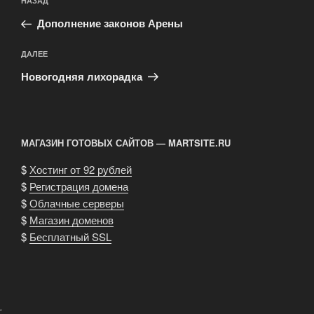
Предыдущая
НАЗАД
по
запись:
записям
Дополнение законов Арены
Следующая
ДАЛЕЕ
запись
Новогодняя лихорадка
МАГАЗИН ГОТОВЫХ САЙТОВ — MARTSITE.RU
$
Хостинг от 92 рублей
$
Регистрация домена
$
Облачные серверы
$
Магазин доменов
$
Бесплатный SSL
.