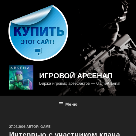
Перейти
к
содержимому
ИГРОВОЙ АРСЕНАЛ
Биржа игровых артефактов — GameArsenal
Меню
ОПУБЛИКОВАНО
27.04.2006
АВТОР:
GAME
Интервью с участником клана