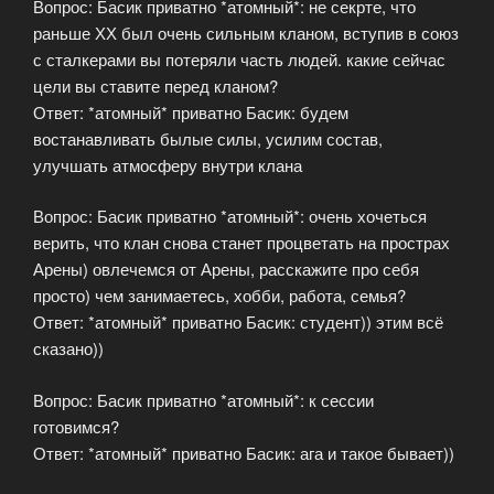
Вопрос: Басик приватно *атомный*: не секрте, что
раньше ХХ был очень сильным кланом, вступив в союз
с сталкерами вы потеряли часть людей. какие сейчас
цели вы ставите перед кланом?
Ответ: *атомный* приватно Басик: будем
востанавливать былые силы, усилим состав,
улучшать атмосферу внутри клана
Вопрос: Басик приватно *атомный*: очень хочеться
верить, что клан снова станет процветать на прострах
Арены) овлечемся от Арены, расскажите про себя
просто) чем занимаетесь, хобби, работа, семья?
Ответ: *атомный* приватно Басик: студент)) этим всё
сказано))
Вопрос: Басик приватно *атомный*: к сессии
готовимся?
Ответ: *атомный* приватно Басик: ага и такое бывает))