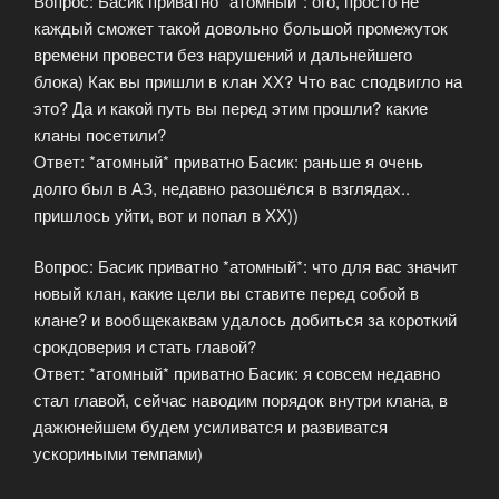
Вопрос: Басик приватно *атомный*: ого, просто не
каждый сможет такой довольно большой промежуток
времени провести без нарушений и дальнейшего
блока) Как вы пришли в клан ХХ? Что вас сподвигло на
это? Да и какой путь вы перед этим прошли? какие
кланы посетили?
Ответ: *атомный* приватно Басик: раньше я очень
долго был в АЗ, недавно разошёлся в взглядах..
пришлось уйти, вот и попал в ХХ))
Вопрос: Басик приватно *атомный*: что для вас значит
новый клан, какие цели вы ставите перед собой в
клане? и вообщекаквам удалось добиться за короткий
срокдоверия и стать главой?
Ответ: *атомный* приватно Басик: я совсем недавно
стал главой, сейчас наводим порядок внутри клана, в
дажюнейшем будем усиливатся и развиватся
ускориными темпами)