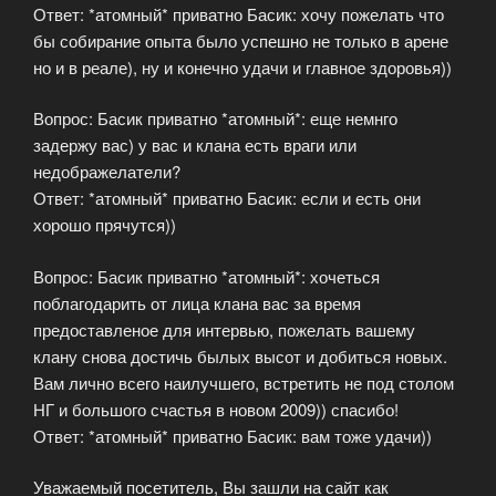
Ответ: *атомный* приватно Басик: хочу пожелать что
бы собирание опыта было успешно не только в арене
но и в реале), ну и конечно удачи и главное здоровья))
Вопрос: Басик приватно *атомный*: еще немнго
задержу вас) у вас и клана есть враги или
недображелатели?
Ответ: *атомный* приватно Басик: если и есть они
хорошо прячутся))
Вопрос: Басик приватно *атомный*: хочеться
поблагодарить от лица клана вас за время
предоставленое для интервью, пожелать вашему
клану снова достичь былых высот и добиться новых.
Вам лично всего наилучшего, встретить не под столом
НГ и большого счастья в новом 2009)) спасибо!
Ответ: *атомный* приватно Басик: вам тоже удачи))
Уважаемый посетитель, Вы зашли на сайт как