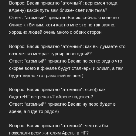
Вопрос: Басик приватно *атомный*: вернемся тогда
вАрену) какой путь вам ближе- свет или тьма?
Ответ: *атомный* приватно Басик: сейчас я конечно
ближе к тёмным, хотя как по мне это не так важно,
хороших людей очень много с обеих сторон
Вопрос: Басик приватно *атомный*: как вы думаете кто
возьмет из межрас турнир новогодний?
Ответ: *атомный* приватно Басик: по сетке видно что
скорее всего в финале будут сталкеры и олимп, а там
будет видно кто грамотней выпьет)
Вопрос: Басик приватно *атомный*: ясно)) как
будетеНГ встречать? вАрене надеюсь?
Ответ: *атомный* приватно Басик: ну перс будет в
арене, а я где то рядом)
Вопрос: Басик приватно *атомный*: чего вы бы
пожелали всем жителям Арены в НГ?