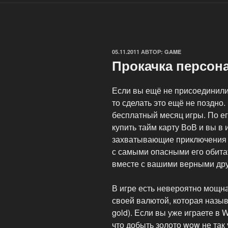
ОПУБЛИКОВАНО
05.11.2011
АВТОР:
GAME
Прокачка персо
Если вы ещё не присоединили
то сделать это ещё не поздно.
бесплатный месяц игры. По ег
купить тайм карту ВоВ и вы в
захватывающие приключения н
с самыми опасными его обита
вместе с вашими верными др
В игре есть невероятно мощна
своей валютой, которая назыв
gold). Если вы уже играете в W
что добыть золото wow не так