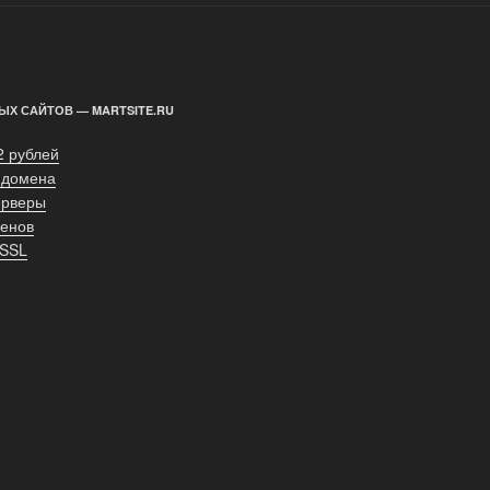
ЫХ САЙТОВ — MARTSITE.RU
2 рублей
 домена
ерверы
енов
 SSL