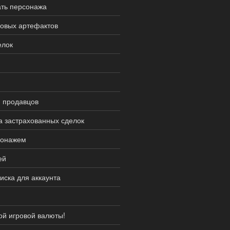
ать персонажа
ровых артефактов
елок
и продавцов
а застрахованных сделок
сонажем
ей
иска для аккаунта
ой игровой валюты!