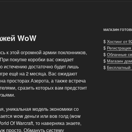
МАГАЗИН ГОТОВ
нажей WoW
$
Хостинг от 9
$
Регистрация
сь к этой огромной армии поклонников,
$
Облачные с
 При покупке коробки вас ожидает
$
Магазин дом
о истечению достаточно будет лишь
$
Бесплатный
 игре ещё на 2 месяца. Вас ожидают
а просторах Азерота, а также встреча
телями, сразить которых вам предстоит
узьями.
я, уникальная модель экономики со
ается wow деньги или вов голд (wow
orld Of Warcraft, то наверняка знаете,
 уж просто. Обмануть систему