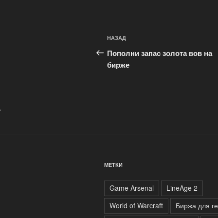
Навигация
Предыдущая
НАЗАД
по
запись:
Пополни запас золота вов на
записям
бирже
.
МЕТКИ
Game Arsenal
LineAge 2
World of Warcraft
Биржа для г