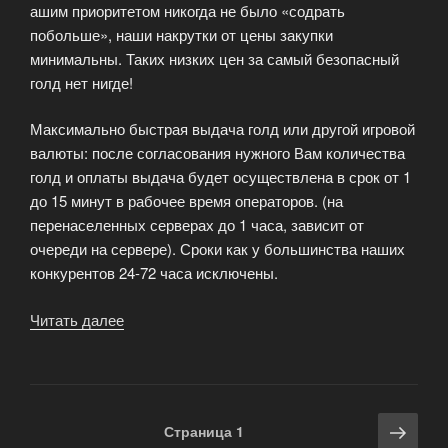
ашим приоритетом никогда не было «содрать
побольше», наши накрутки от цены закупки
минимальны. Таких низких цен за самый безопасный
голд нет нигде!
Максимально быстрая выдача голд или другой игровой
валюты: после согласования нужного Вам количества
голд и оплаты выдача будет осуществлена в срок от 1
до 15 минут в рабочее время операторов. (на
перенаселенных серверах до 1 часа, зависит от
очереди на сервере). Сроки как у большинства наших
конкурентов 24-72 часа исключены.
Читать далее
«Максимально
быстрая
выдача
голд
или
Навигация
Сле
Страница
1
другой