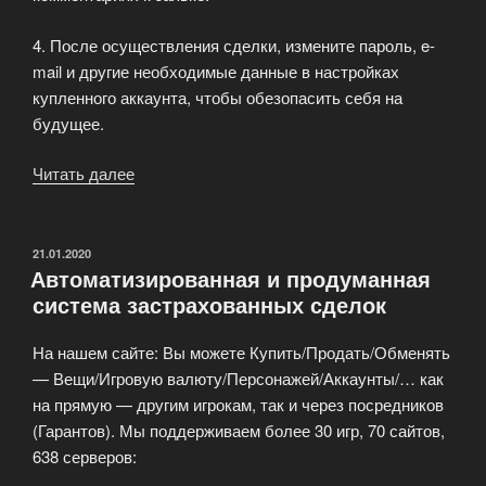
4. После осуществления сделки, измените пароль, e-
mail и другие необходимые данные в настройках
купленного аккаунта, чтобы обезопасить себя на
будущее.
Читать далее
«Рекомендации
и
гарантии
для
ОПУБЛИКОВАНО
21.01.2020
Автоматизированная и продуманная
покупателей
система застрахованных сделок
и
продавцов»
На нашем сайте: Вы можете Купить/Продать/Обменять
— Вещи/Игровую валюту/Персонажей/Аккаунты/… как
на прямую — другим игрокам, так и через посредников
(Гарантов). Мы поддерживаем более 30 игр, 70 сайтов,
638 серверов: