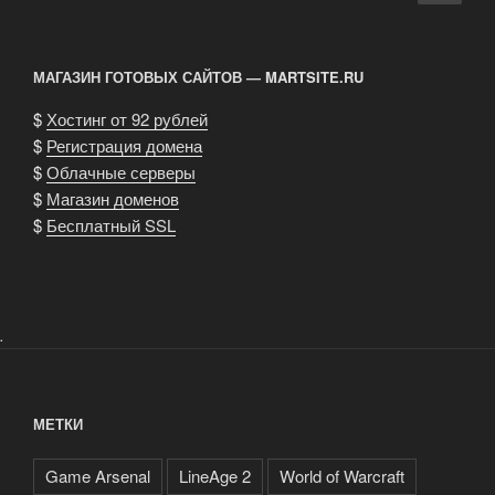
по
стра
игровой
записям
валюты!»
МАГАЗИН ГОТОВЫХ САЙТОВ — MARTSITE.RU
$
Хостинг от 92 рублей
$
Регистрация домена
$
Облачные серверы
$
Магазин доменов
$
Бесплатный SSL
.
МЕТКИ
Game Arsenal
LineAge 2
World of Warcraft