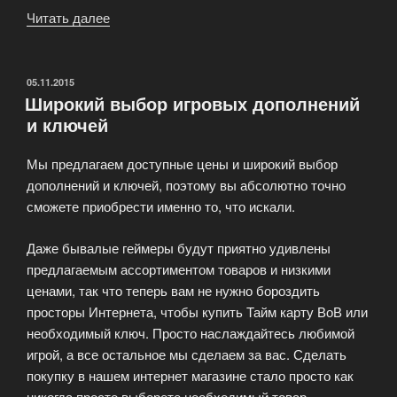
Читать далее
«Автоматизированная
и
продуманная
система
ОПУБЛИКОВАНО
05.11.2015
Широкий выбор игровых дополнений
застрахованных
и ключей
сделок»
Мы предлагаем доступные цены и широкий выбор
дополнений и ключей, поэтому вы абсолютно точно
сможете приобрести именно то, что искали.
Даже бывалые геймеры будут приятно удивлены
предлагаемым ассортиментом товаров и низкими
ценами, так что теперь вам не нужно бороздить
просторы Интернета, чтобы купить Тайм карту ВоВ или
необходимый ключ. Просто наслаждайтесь любимой
игрой, а все остальное мы сделаем за вас. Сделать
покупку в нашем интернет магазине стало просто как
никогда просто выберете необходимый товар,