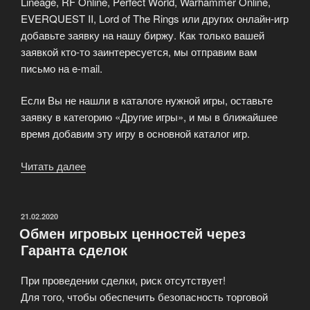
Lineage, RF Online, Perfect World, Warhammer Online,
EVERQUEST II, Lord of The Rings или других онлайн-игр
добавьте заявку на нашу биржу. Как только вашей
заявкой кто-то заинтересуется, мы отправим вам
письмо на e-mail.
Если Вы не нашли в каталоге нужной игры, оставьте
заявку в категорию «Другие игры», и мы в ближайшее
время добавим эту игру в основной каталог игр.
Читать далее
«Добавление
заявки:
продать,
купить,
ОПУБЛИКОВАНО
21.02.2020
Обмен игровых ценностей через
прокачать
Гаранта сделок
персонажа»
При проведении сделки, риск отсутствует!
Для того, чтобы обеспечить безопасность торговой