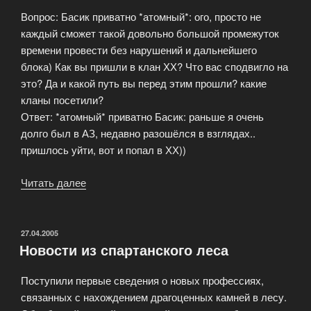
Вопрос: Басик приватно *атомный*: ого, просто не
каждый сможет такой довольно большой промежуток
времени провести без нарушений и дальнейшего
блока) Как вы пришли в клан ХХ? Что вас сподвигло на
это? Да и какой путь вы перед этим прошли? какие
кланы посетили?
Ответ: *атомный* приватно Басик: раньше я очень
долго был в АЗ, недавно разошёлся в взглядах..
пришлось уйти, вот и попал в ХХ))
Читать далее
«Интервью
с
участником
клана
ОПУБЛИКОВАНО
27.04.2005
Новости из спартанского леса
Спарта»
Поступили первые сведения о новых профессиях,
связанных с нахождением драгоценных камней в лесу.