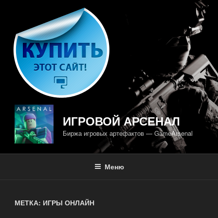
Перейти
к
содержимому
ИГРОВОЙ АРСЕНАЛ
Биржа игровых артефактов — GameArsenal
Меню
МЕТКА: ИГРЫ ОНЛАЙН