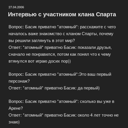
ОПУБЛИКОВАНО
27.04.2006
Интервью с участником клана Спарта
Вопрос: Басик приватно *атомный*: расскажите с чего
началось важе знакомство с кланом Спарты, почему
вы решили заглянуть в этот мир?
Ответ: *атомный* приватно Басик: показали друзья,
сначало не понравился, потом как понял что к чему
втянулся вот играю досих пор))
Вопрос: Басик приватно *атомный*:Это ваш первый
персонаж?
Ответ: *атомный* приватно Басик: да первый)
Вопрос: Басик приватно *атомный*: сколько вы уже в
Арене?
Ответ: *атомный* приватно Басик: около 4 лет точно не
знаю)