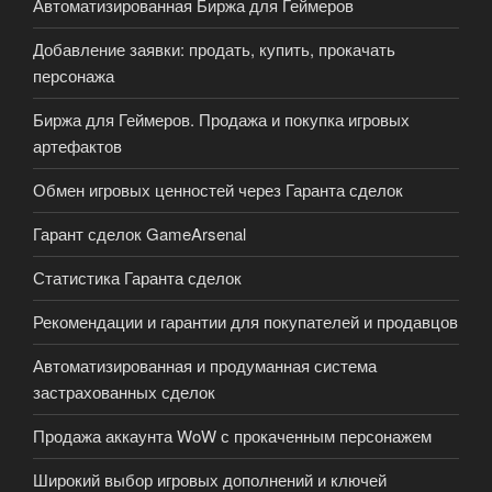
Автоматизированная Биржа для Геймеров
Добавление заявки: продать, купить, прокачать
персонажа
Биржа для Геймеров. Продажа и покупка игровых
артефактов
Обмен игровых ценностей через Гаранта сделок
Гарант сделок GameArsenal
Статистика Гаранта сделок
Рекомендации и гарантии для покупателей и продавцов
Автоматизированная и продуманная система
застрахованных сделок
Продажа аккаунта WoW с прокаченным персонажем
Широкий выбор игровых дополнений и ключей