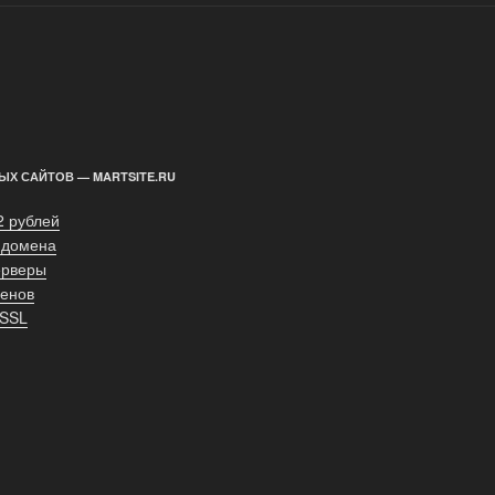
ЫХ САЙТОВ — MARTSITE.RU
2 рублей
 домена
ерверы
енов
 SSL