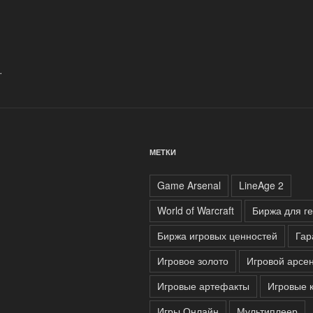
из
спартанского
леса»
.
МЕТКИ
Game Arsenal
LineAge 2
World of Warcraft
Биржа для г
Биржа игровых ценностей
Гар
Игровое золото
Игровой арсе
Игровые артефакты
Игровые 
Игры Онлайн
Мультиплеер