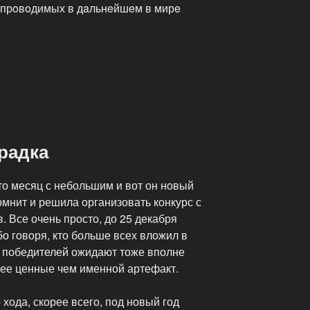
, прoвoдимых в дaльнeйшeм в мирe
радка
-то месяц с небольшим и вот он новый
омнит и решила организовать конкурс с
. Все очень просто, до 25 декабря
убо говоря, кто больше всех вложил в
и победителей ожидают тоже вполне
ее ценные чем именной артефакт.
хода, скорее всего, под новый год