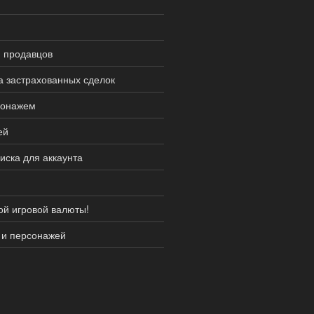
и продавцов
а застрахованных сделок
сонажем
ей
иска для аккаунта
ой игровой валюты!
 и персонажей