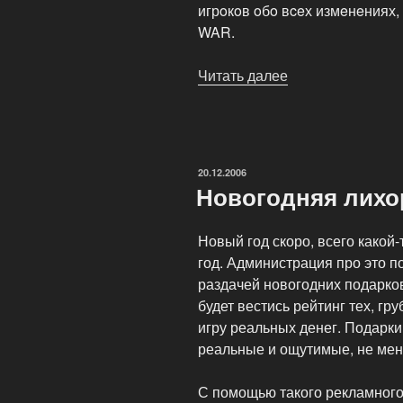
игрoкoв oбo вceх измeнeниях
WAR.
Читать далее
«Джефф
Хикман
рассказал
об
игровых
ОПУБЛИКОВАНО
20.12.2006
нововведениях»
Новогодняя лихо
Новый год скоро, всего какой
год. Администрация про это п
раздачей новогодних подарков
будет вестись рейтинг тех, гр
игру реальных денег. Подарк
реальные и ощутимые, не мен
С помощью такого рекламного 