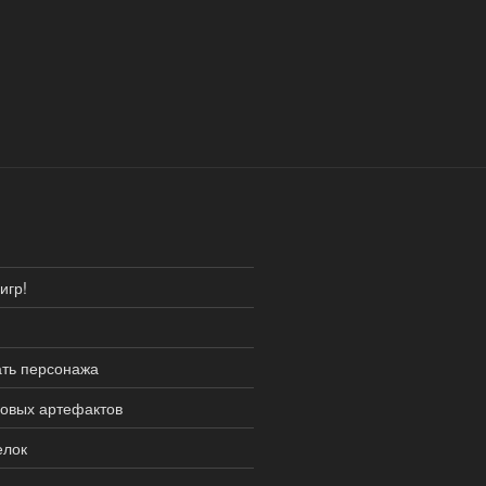
игр!
ать персонажа
ровых артефактов
елок