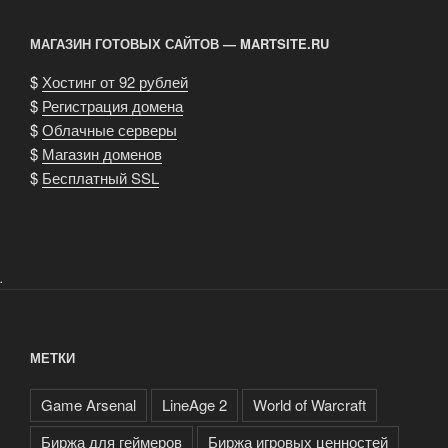
WoW
или
МАГАЗИН ГОТОВЫХ САЙТОВ — MARTSITE.RU
другую
валюту
$
Хостинг от 92 рублей
без
$
Регистрация домена
риска
$
Облачные серверы
для
$
Магазин доменов
аккаунта»
$
Бесплатный SSL
.
МЕТКИ
Game Arsenal
LineAge 2
World of Warcraft
Биржа для геймеров
Биржа игровых ценностей